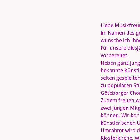
Liebe Musikfreu
im Namen des g
wünsche ich Ihne
Für unsere dies
vorbereitet.
Neben ganz jung
bekannte Künstl
selten gespielte
zu populären St
Göteborger Chor
Zudem freuen wi
zwei jungen Mit
können. Wir ko
künstlerischen U
Umrahmt wird da
Klosterkirche. W