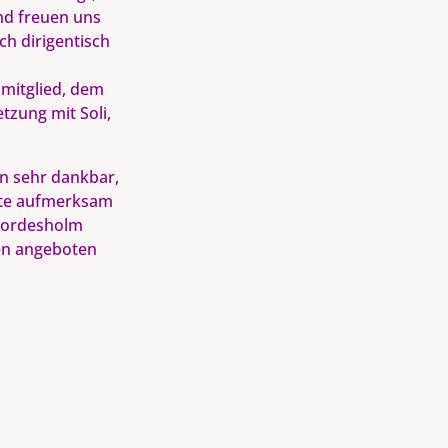
nd freuen uns
h dirigentisch
smitglied, dem
tzung mit Soli,
n sehr dankbar,
rte aufmerksam
 Bordesholm
en angeboten