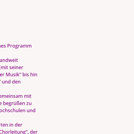
ches Programm
landweit
mit seiner
r Musik“ bis hin
“ und den
 gemeinsam mit
se begrüßen zu
hochschulen und
ten in der
Chorleitung“, der