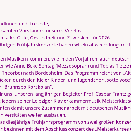
ndinnen und -freunde,
esamten Vorstandes unseres Vereins
n alles Gute, Gesundheit und Zuversicht für 2026.
jährigen Frühjahrskonzerte haben wirein abwechslungsrei
en Musikern kommen, wie in den Vorjahren, auch deutsch
er wie Anne-Beke Sontag (Mezzosopran) und Tobias Tietze (
n Theorbe) nach Bordesholm. Das Programm reicht von „Alte
ücken durch den Kieler Kinder- und Jugendchor „sotto voce
 „Brunnsbo Korskolan“.
r uns, unseren langjährigen Begleiter Prof. Caspar Frantz
gliedern seiner Leipziger Klavierkammermusik-Meisterklas
nnten damit unsere Zusammenarbeit mit deutschen Musik
niversitäten weiter ausbauen.
s diesjährige Frühjahrsprogramm von zwei großen Konzer
ir beginnen mit dem Abschlusskonzert des „Meisterkurses 