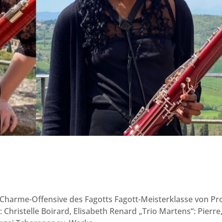
Charme-Offensive des Fagotts Fagott-Meisterklasse von Pro
hristelle Boirard, Elisabeth Renard „Trio Martens“: Pierre